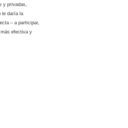
s y privadas,
e darí­a la
cta – a participar,
 más efectiva y