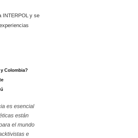
 la INTERPOL y se
 experiencias
r y Colombia?
te
rú
ia es esencial
éticas están
 para el mundo
cktivistas e