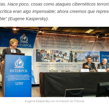
stas. Hace poco, cosas como ataques cibernéticos terrori
a crí­tica eran algo impensable; ahora creemos que repre
ble”
(Eugene Kaspersky).
Eugene Kaspersky con la Interpol en Francia