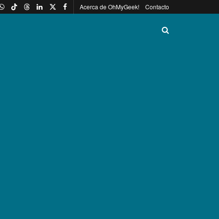
Acerca de OhMyGeek!
Contacto