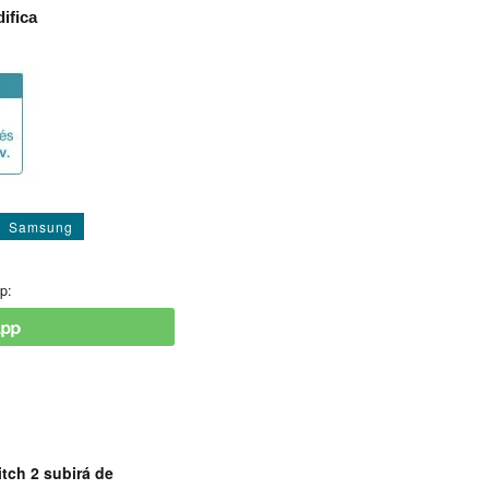
ifica
Samsung
p:
tch 2 subirá de