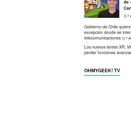
de 
Car
7 
Gobierno de Chile quier
excepción donde se inter
telecomunicaciones
7 A
Los nuevos lentes XR, Vit
perder funciones avanza
OHMYGEEK! TV