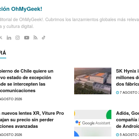
ción OhMyGeek!
itorial de OhMyGeek!. Cubrimos los lanzamientos globales más releva
 y cultura digital.
RÁ
ierno de Chile quiere un
SK Hynix i
vo estado de excepción
millones d
de se intercepten las
dos fábri
ecomunicaciones
7 AGOSTO 
AGOSTO 2026
 nuevos lentes XR, Viture Pro
Adiós, Goo
bajan su precio sin perder
compañía i
ciones avanzadas
de Androi
AGOSTO 2026
5 AGOSTO 