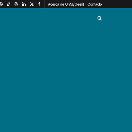
Acerca de OhMyGeek!
Contacto