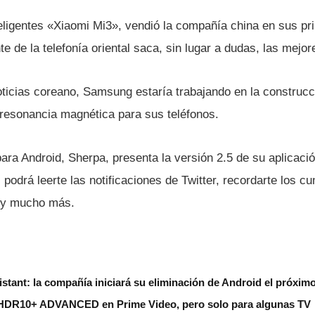
eligentes «Xiaomi Mi3», vendió la compañí­a china en sus p
 de la telefoní­a oriental saca, sin lugar a dudas, las mejore
oticias coreano, Samsung estarí­a trabajando en la construc
resonancia magnética para sus teléfonos.
ara Android, Sherpa, presenta la versión 2.5 de su aplicació
podrá leerte las notificaciones de Twitter, recordarte los c
 y mucho más.
stant: la compañía iniciará su eliminación de Android el próxim
HDR10+ ADVANCED en Prime Video, pero solo para algunas TV