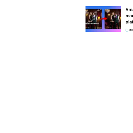
Vma
mar
pla
30