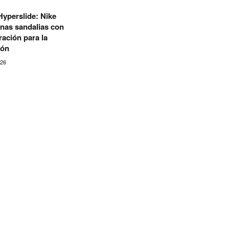
yperslide: Nike
nas sandalias con
ración para la
ión
026