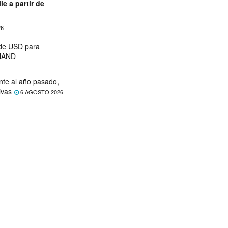
le a partir de
26
 de USD para
 NAND
nte al año pasado,
ivas
6 AGOSTO 2026