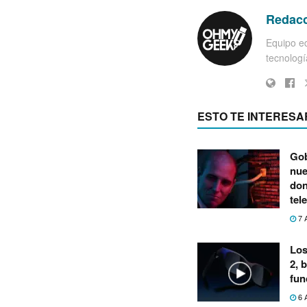
Redac
Equipo ed
tecnología
ESTO TE INTERESA
Gob
nue
don
tel
7 
Los
2, 
fun
6 