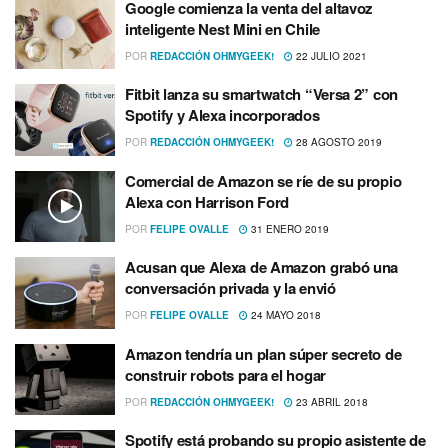
Google comienza la venta del altavoz
inteligente Nest Mini en Chile
POR
REDACCIÓN OHMYGEEK!
22 JULIO 2021
Fitbit lanza su smartwatch “Versa 2” con
Spotify y Alexa incorporados
POR
REDACCIÓN OHMYGEEK!
28 AGOSTO 2019
Comercial de Amazon se rí­e de su propio
Alexa con Harrison Ford
POR
FELIPE OVALLE
31 ENERO 2019
Acusan que Alexa de Amazon grabó una
conversación privada y la envió
POR
FELIPE OVALLE
24 MAYO 2018
Amazon tendrí­a un plan súper secreto de
construir robots para el hogar
POR
REDACCIÓN OHMYGEEK!
23 ABRIL 2018
Spotify está probando su propio asistente de