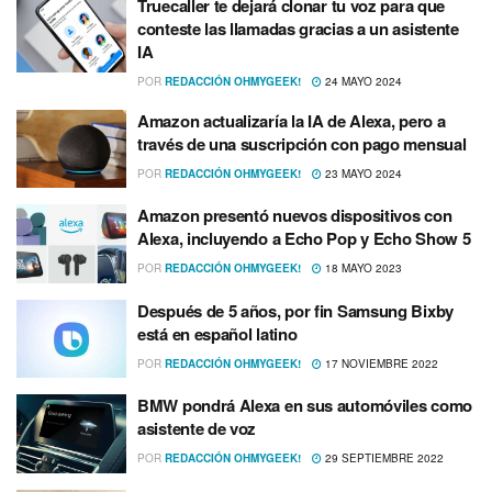
Truecaller te dejará clonar tu voz para que
conteste las llamadas gracias a un asistente
IA
POR
REDACCIÓN OHMYGEEK!
24 MAYO 2024
Amazon actualizaría la IA de Alexa, pero a
través de una suscripción con pago mensual
POR
REDACCIÓN OHMYGEEK!
23 MAYO 2024
Amazon presentó nuevos dispositivos con
Alexa, incluyendo a Echo Pop y Echo Show 5
POR
REDACCIÓN OHMYGEEK!
18 MAYO 2023
Después de 5 años, por fin Samsung Bixby
está en español latino
POR
REDACCIÓN OHMYGEEK!
17 NOVIEMBRE 2022
BMW pondrá Alexa en sus automóviles como
asistente de voz
POR
REDACCIÓN OHMYGEEK!
29 SEPTIEMBRE 2022