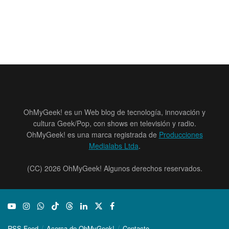
OhMyGeek! es un Web blog de tecnología, innovación y
cultura Geek/Pop, con shows en televisión y radio.
OhMyGeek! es una marca registrada de
Producciones
Medialabs Ltda
.
(CC) 2026 OhMyGeek! Algunos derechos reservados.
RSS Feed
Acerca de OhMyGeek!
Contacto