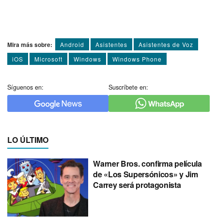
Mira más sobre:
Android
Asistentes
Asistentes de Voz
iOS
Microsoft
Windows
Windows Phone
Síguenos en:
Suscríbete en:
LO ÚLTIMO
Warner Bros. confirma película
de «Los Supersónicos» y Jim
Carrey será protagonista