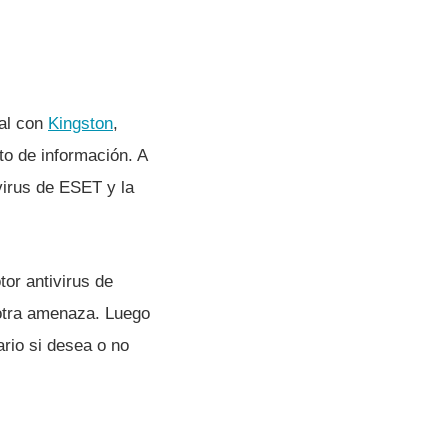
ial con
Kingston
,
o de información. A
virus de ESET y la
or antivirus de
otra amenaza. Luego
ario si desea o no