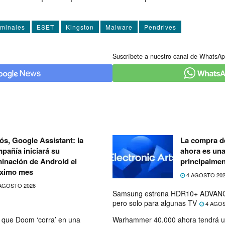
iminales
ESET
Kingston
Malware
Pendrives
Suscríbete a nuestro canal de WhatsAp
ós, Google Assistant: la
La compra de
pañía iniciará su
ahora es un
minación de Android el
principalmen
ximo mes
4 AGOSTO 20
AGOSTO 2026
Samsung estrena HDR10+ ADVANC
pero solo para algunas TV
4 AGOS
que Doom ‘corra’ en una
Warhammer 40.000 ahora tendrá u