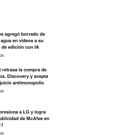
s agregó borrado de
agua en videos a su
 de edición con IA
026
 retrasa la compra de
s. Discovery y acepta
 juicio antimonopolio
026
presiona a LG y logra
publicidad de McAfee en
11
026