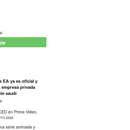
p:
 EA ya es oficial y
a empresa privada
te saudí
26
ED en Prime Video,
TO 2026
na serie animada y