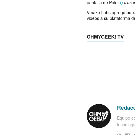
pantalla de Paint
4 AGO
Vmake Labs agregó borr
videos a su plataforma d
OHMYGEEK! TV
Redac
Equipo ed
tecnología