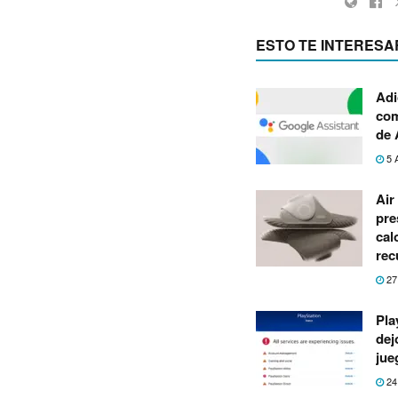
ESTO TE INTERESA
Adi
com
de 
5 
Air
pre
cal
rec
27
Pla
dej
jue
24