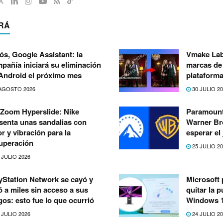
RÁ
ós, Google Assistant: la
Vmake Lab
pañía iniciará su eliminación
marcas de 
Android el próximo mes
plataforma
AGOSTO 2026
30 JULIO 2
 Zoom Hyperslide: Nike
Paramount
senta unas sandalias con
Warner Bro
or y vibración para la
esperar el
uperación
25 JULIO 2
 JULIO 2026
yStation Network se cayó y
Microsoft 
ó a miles sin acceso a sus
quitar la 
gos: esto fue lo que ocurrió
Windows 
 JULIO 2026
24 JULIO 2