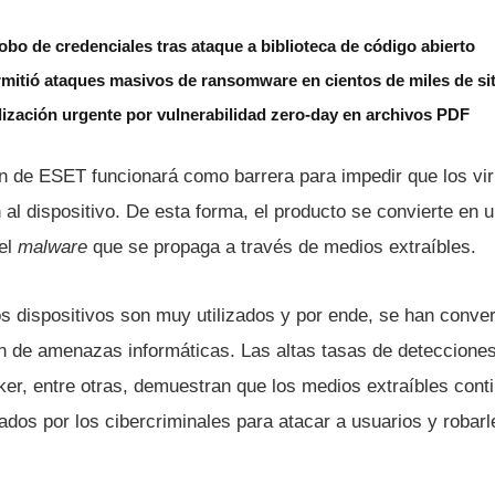
bo de credenciales tras ataque a biblioteca de código abierto
rmitió ataques masivos de ransomware en cientos de miles de si
ización urgente por vulnerabilidad zero-day en archivos PDF
n de ESET funcionará como barrera para impedir que los vir
al dispositivo. De esta forma, el producto se convierte en 
 el
malware
que se propaga a través de medios extraí­bles.
os dispositivos son muy utilizados y por ende, se han conve
n de amenazas informáticas. Las altas tasas de deteccione
er, entre otras, demuestran que los medios extraí­bles cont
ados por los cibercriminales para atacar a usuarios y robarl