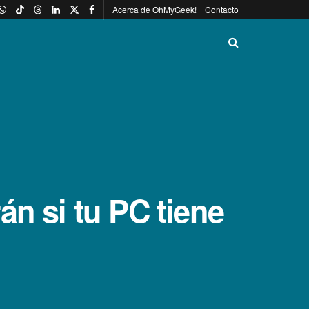
Acerca de OhMyGeek!
Contacto
n si tu PC tiene