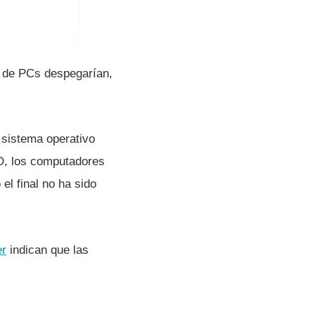
s de PCs despegarí­an,
 sistema operativo
O, los computadores
el final no ha sido
er
indican que las