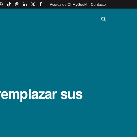
Acerca de OhMyGeek!
Contacto
 remplazar sus