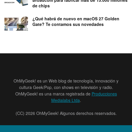
Broadcom para fabricar más de 15.000 millones
de chips
¿Qué habrá de nuevo en macOS 27 Golden
Gate? Te contamos sus novedades
OhMyGeek! es un Web blog de tecnología, innovación y
cultura Geek/Pop, con shows en televisión y radio.
OhMyGeek! es una marca registrada de
Producciones
Medialabs Ltda
.
(CC) 2026 OhMyGeek! Algunos derechos reservados.