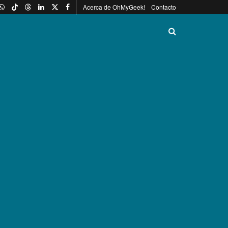
Acerca de OhMyGeek!
Contacto