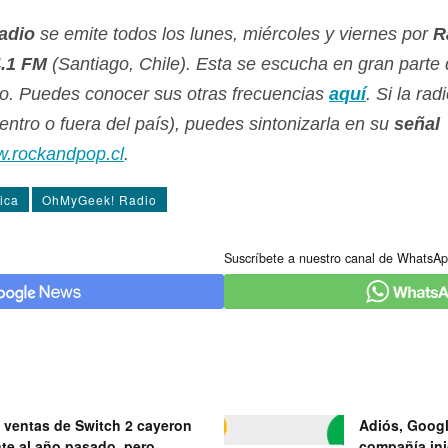
adio
se emite todos los lunes, miércoles y viernes por
R
.1 FM
(Santiago, Chile). Esta se escucha en gran parte de
no. Puedes conocer sus otras frecuencias
aquí­
. Si la rad
ntro o fuera del paí­s), puedes sintonizarla en su
señal
.rockandpop.cl
.
ica
OhMyGeek! Radio
Suscríbete a nuestro canal de WhatsAp
 ventas de Switch 2 cayeron
Adiós, Googl
nte al año pasado, pero
compañía ini