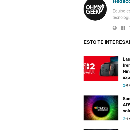
Redac
Equipo ed
tecnología
ESTO TE INTERESA
Las
fre
Nin
exp
6 
Sa
ADV
sol
4 