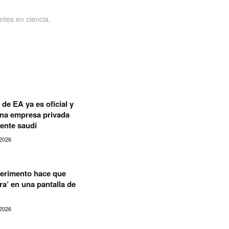
ntes en ciencia,
de EA ya es oficial y
una empresa privada
ente saudí
2026
erimento hace que
a’ en una pantalla de
2026