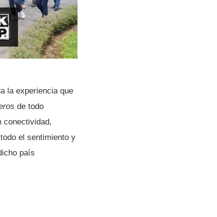
a la experiencia que
eros
de todo
n conectividad,
todo el sentimiento y
icho paí­s