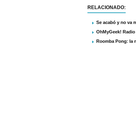
RELACIONADO:
Se acabó y no va 
OhMyGeek! Radio a
Roomba Pong: la m