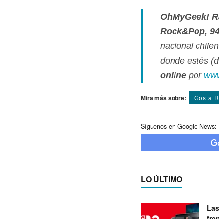
OhMyGeek! R
Rock&Pop, 94
nacional chile
donde estés (de
online
por
www
Mira más sobre:
Costa R
Síguenos en Google News:
LO ÚLTIMO
Las
fre