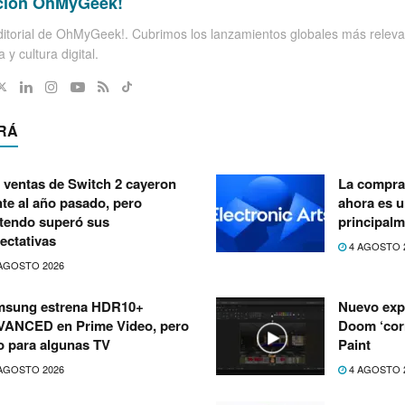
ción OhMyGeek!
itorial de OhMyGeek!. Cubrimos los lanzamientos globales más releva
 y cultura digital.
RÁ
 ventas de Switch 2 cayeron
La compra 
nte al año pasado, pero
ahora es 
tendo superó sus
principalm
ectativas
4 AGOSTO 
AGOSTO 2026
msung estrena HDR10+
Nuevo exp
ANCED en Prime Video, pero
Doom ‘corr
o para algunas TV
Paint
AGOSTO 2026
4 AGOSTO 