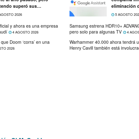
tendo superó sus
eliminación 
ectativas
próximo mes
AGOSTO 2026
5 AGOSTO 20
ficial y ahora es una empresa
Samsung estrena HDR10+ ADVANC
audí
pero solo para algunas TV
4 AGOSTO 2026
4 AGOS
que Doom ‘corra’ en una
Warhammer 40.000 ahora tendrá u
Henry Cavill también está involucr
STO 2026