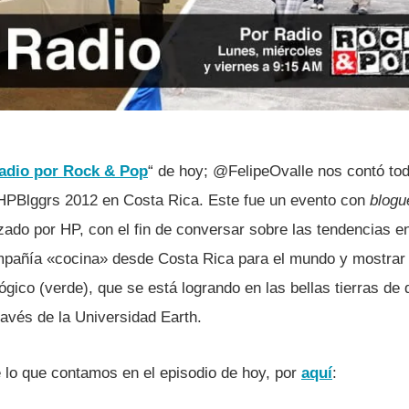
dio por Rock & Pop
“ de hoy; @FelipeOvalle nos contó tod
 #HPBlggrs 2012 en Costa Rica. Este fue un evento con
blogu
zado por HP, con el fin de conversar sobre las tendencias e
mpañí­a «cocina» desde Costa Rica para el mundo y mostrar 
ico (verde), que se está logrando en las bellas tierras de d
ravés de la Universidad Earth.
lo que contamos en el episodio de hoy, por
aquí­
: