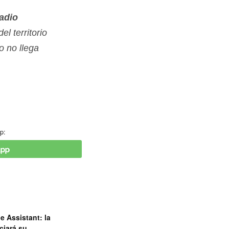
adio
l territorio
io no llega
p:
e Assistant: la
ciará su