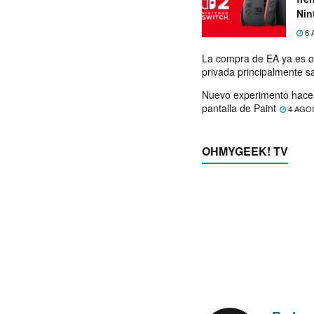
Nin
exp
6 
La compra de EA ya es o
privada principalmente s
Nuevo experimento hace 
pantalla de Paint
4 AGO
OHMYGEEK! TV