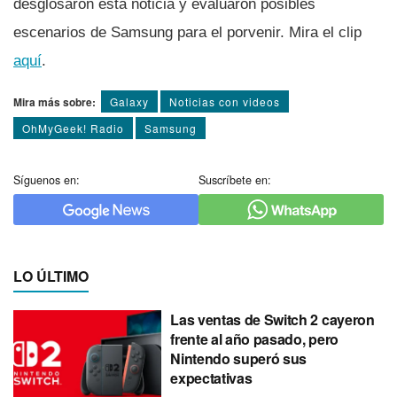
desglosaron esta noticia y evaluaron posibles
escenarios de Samsung para el porvenir. Mira el clip
aquí­
.
Mira más sobre:
Galaxy
Noticias con videos
OhMyGeek! Radio
Samsung
Síguenos en:
Suscríbete en:
LO ÚLTIMO
Las ventas de Switch 2 cayeron
frente al año pasado, pero
Nintendo superó sus
expectativas