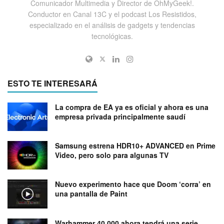
Comunicador Multimedia y Director de OhMyGeek!.
Conductor en Canal 13C y el podcast Los Resistidos,
especializado en el análisis de gadgets y tendencias
tecnológicas.
ESTO TE INTERESARÁ
La compra de EA ya es oficial y ahora es una
empresa privada principalmente saudí
Samsung estrena HDR10+ ADVANCED en Prime
Video, pero solo para algunas TV
Nuevo experimento hace que Doom ‘corra’ en
una pantalla de Paint
Warhammer 40.000 ahora tendrá una serie