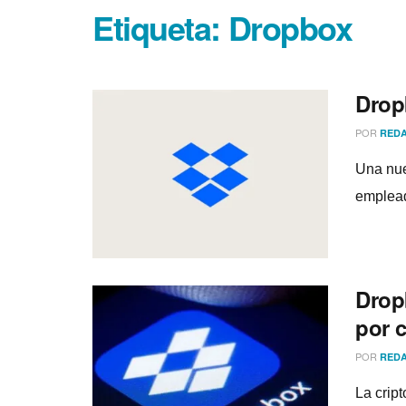
Etiqueta:
Dropbox
Drop
POR
REDA
Una nue
emplead
Drop
por 
POR
REDA
La crip