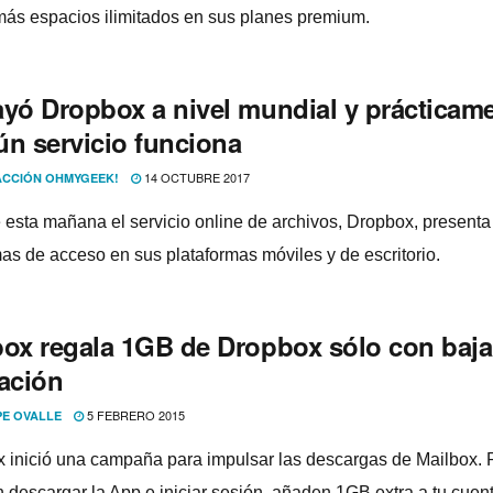
más espacios ilimitados en sus planes premium.
ayó Dropbox a nivel mundial y prácticam
ún servicio funciona
14 OCTUBRE 2017
CCIÓN OHMYGEEK!
 esta mañana el servicio online de archivos, Dropbox, presenta
as de acceso en sus plataformas móviles y de escritorio.
box regala 1GB de Dropbox sólo con bajar
cación
5 FEBRERO 2015
PE OVALLE
 inició una campaña para impulsar las descargas de Mailbox. 
n descargar la App e iniciar sesión, añaden 1GB extra a tu cuent