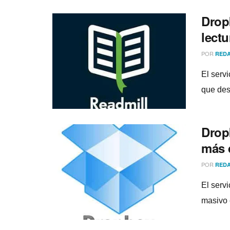
Drop
lectu
POR
REDA
El serv
que desa
Drop
más 
POR
REDA
El serv
masivo 