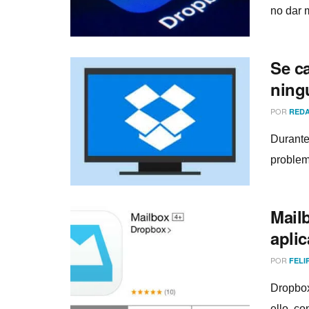
no dar 
Se c
ning
POR
REDA
Durante
problem
Mail
apli
POR
FELI
Dropbox
ello, co