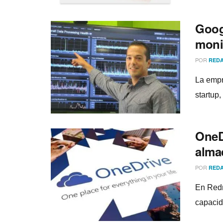
Googl
moni
POR
REDA
La empr
startup,
OneD
alma
POR
REDA
En Redm
capacid