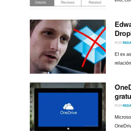
Edwa
Drop
POR
REDA
El ex a
relación
OneD
gratu
POR
REDA
Microso
OneDriv