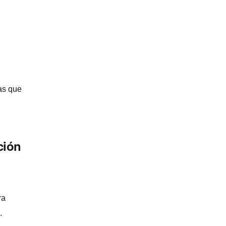
as que
ción
ra
.