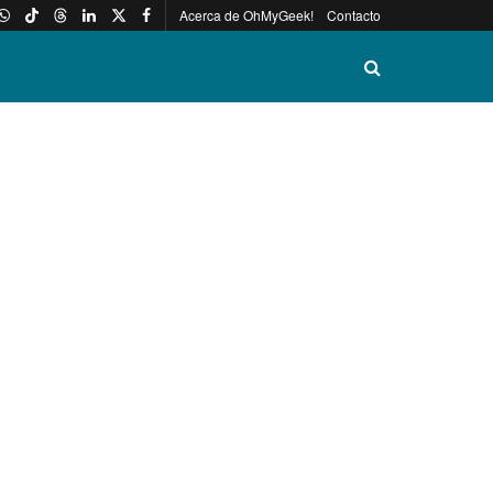
Acerca de OhMyGeek!
Contacto