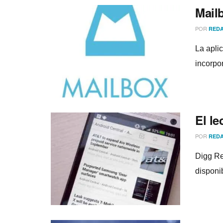
Mail
POR
REDA
La apli
incorpo
El le
POR
REDA
Digg Re
disponi