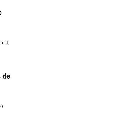
e
mill,
 de
co