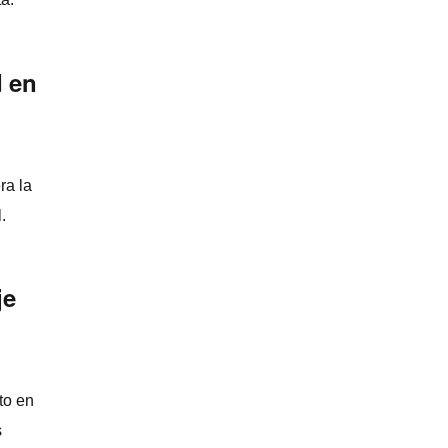
d en
ra la
.
je
to en
s