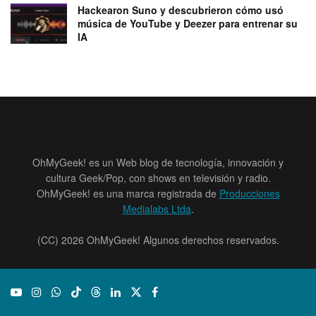
Hackearon Suno y descubrieron cómo usó
música de YouTube y Deezer para entrenar su
IA
OhMyGeek! es un Web blog de tecnología, innovación y
cultura Geek/Pop, con shows en televisión y radio.
OhMyGeek! es una marca registrada de
Producciones
Medialabs Ltda
.
(CC) 2026 OhMyGeek! Algunos derechos reservados.