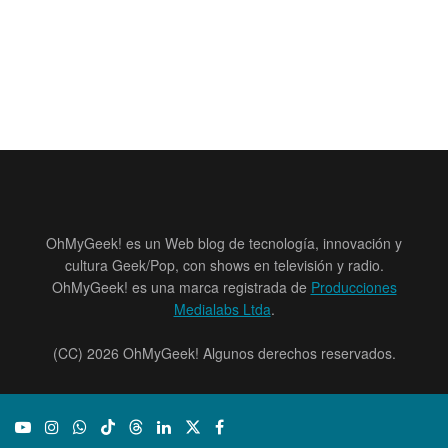
OhMyGeek! es un Web blog de tecnología, innovación y
cultura Geek/Pop, con shows en televisión y radio.
OhMyGeek! es una marca registrada de
Producciones
Medialabs Ltda
.
(CC) 2026 OhMyGeek! Algunos derechos reservados.