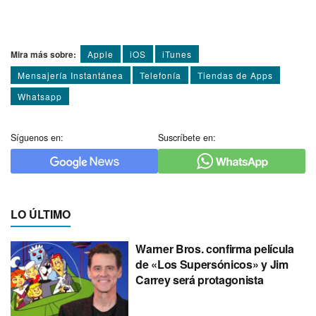
Mira más sobre:
Apple
iOS
iTunes
Mensajería Instantánea
Telefoní­a
Tiendas de Apps
Whatsapp
Síguenos en:
Suscríbete en:
LO ÚLTIMO
Warner Bros. confirma película
de «Los Supersónicos» y Jim
Carrey será protagonista