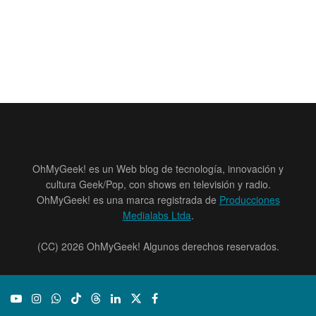
OhMyGeek! es un Web blog de tecnología, innovación y
cultura Geek/Pop, con shows en televisión y radio.
OhMyGeek! es una marca registrada de
Producciones
Medialabs Ltda
.
(CC) 2026 OhMyGeek! Algunos derechos reservados.