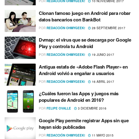
POR
REDACCIÓN OHMYGEEK!
10 NOVIEMBRE 2017
Clonan famoso juego en Android para robar
datos bancarios con BankBot
POR
REDACCIÓN OHMYGEEK!
28 SEPTIEMBRE 2017
Dvmap: el virus que se descarga por Google
Play y controla tu Android
POR
REDACCIÓN OHMYGEEK!
19 JUNIO 2017
Antigua estafa de «Adobe Flash Player» en
Android volvió a engañar a usuarios
POR
REDACCIÓN OHMYGEEK!
16 ABRIL 2017
¿Cuáles fueron las Apps y juegos más
populares de Android en 2016?
POR
FELIPE OVALLE
3 DICIEMBRE 2016
Google Play permite registrar Apps sin que
hayan sido publicadas
POR
REDACCIÓN OHMYGEEK!
11 MAYO 2015