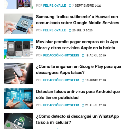
POR
FELIPE OVALLE
7 SEPTIEMBRE 2023
Samsung ‘trollea sutilmente’ a Huawei con
comunicado sobre Google Mobile Services
POR
FELIPE OVALLE
20 JULIO 2020
Movistar permite pagar compras de la App
Store y otros servicios Apple en la boleta
POR
REDACCIÓN OHMYGEEK!
18 ABRIL 2019
¿Cómo te engañan en Google Play para que
descargues Apps falsas?
POR
REDACCIÓN OHMYGEEK!
18 JUNIO 2018
Detectan falsos anti-virus para Android que
sólo tienen publicidad
POR
REDACCIÓN OHMYGEEK!
21 ABRIL 2018
¿Cómo detecto si descargué un WhatsApp
falso a mi celular?