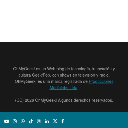
OhMyGeek! es un Web blog de tecnología, innovación y
cultura Geek/Pop, con shows en televisión y radio.
OhMyGeek! es una marca registrada de
Producciones
Medialabs Ltda
.
(CC) 2026 OhMyGeek! Algunos derechos reservados.