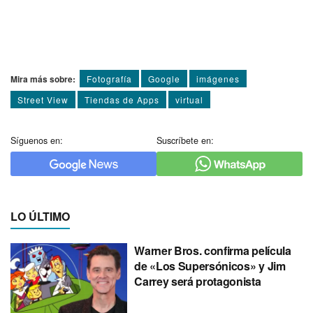
Mira más sobre:
Fotografí­a
Google
imágenes
Street View
Tiendas de Apps
virtual
Síguenos en:
Suscríbete en:
LO ÚLTIMO
Warner Bros. confirma película
de «Los Supersónicos» y Jim
Carrey será protagonista