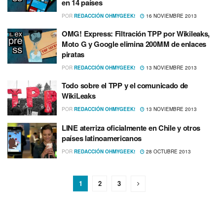
en 14 paí­ses
POR
REDACCIÓN OHMYGEEK!
16 NOVIEMBRE 2013
OMG! Express: Filtración TPP por Wikileaks,
Moto G y Google elimina 200MM de enlaces
piratas
POR
REDACCIÓN OHMYGEEK!
13 NOVIEMBRE 2013
Todo sobre el TPP y el comunicado de
WikiLeaks
POR
REDACCIÓN OHMYGEEK!
13 NOVIEMBRE 2013
LINE aterriza oficialmente en Chile y otros
paí­ses latinoamericanos
POR
REDACCIÓN OHMYGEEK!
28 OCTUBRE 2013
1
2
3