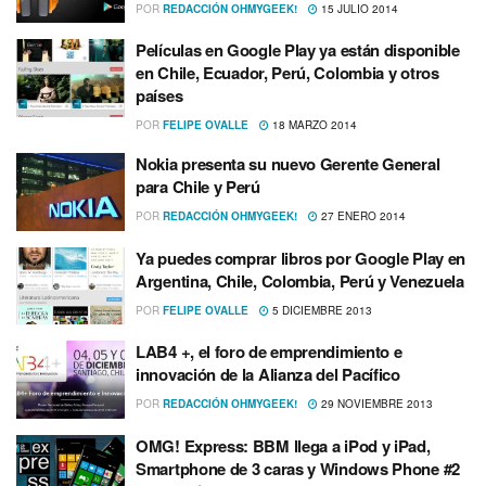
POR
REDACCIÓN OHMYGEEK!
15 JULIO 2014
Pelí­culas en Google Play ya están disponible
en Chile, Ecuador, Perú, Colombia y otros
paí­ses
POR
FELIPE OVALLE
18 MARZO 2014
Nokia presenta su nuevo Gerente General
para Chile y Perú
POR
REDACCIÓN OHMYGEEK!
27 ENERO 2014
Ya puedes comprar libros por Google Play en
Argentina, Chile, Colombia, Perú y Venezuela
POR
FELIPE OVALLE
5 DICIEMBRE 2013
LAB4 +, el foro de emprendimiento e
innovación de la Alianza del Pací­fico
POR
REDACCIÓN OHMYGEEK!
29 NOVIEMBRE 2013
OMG! Express: BBM llega a iPod y iPad,
Smartphone de 3 caras y Windows Phone #2