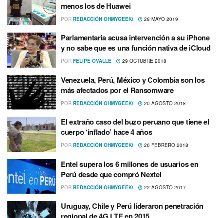
menos los de Huawei
POR
REDACCIÓN OHMYGEEK!
28 MAYO 2019
Parlamentaria acusa intervención a su iPhone
y no sabe que es una función nativa de iCloud
POR
FELIPE OVALLE
29 OCTUBRE 2018
Venezuela, Perú, México y Colombia son los
más afectados por el Ransomware
POR
REDACCIÓN OHMYGEEK!
20 AGOSTO 2018
El extraño caso del buzo peruano que tiene el
cuerpo ‘inflado’ hace 4 años
POR
REDACCIÓN OHMYGEEK!
26 FEBRERO 2018
Entel supera los 6 millones de usuarios en
Perú desde que compró Nextel
POR
REDACCIÓN OHMYGEEK!
22 AGOSTO 2017
Uruguay, Chile y Perú lideraron penetración
regional de 4G LTE en 2015