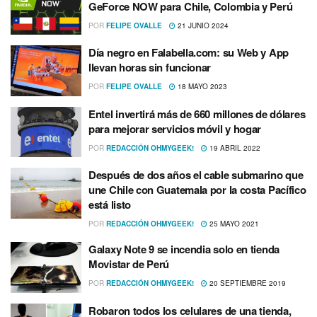
GeForce NOW para Chile, Colombia y Perú
POR
FELIPE OVALLE
21 JUNIO 2024
Día negro en Falabella.com: su Web y App
llevan horas sin funcionar
POR
FELIPE OVALLE
18 MAYO 2023
Entel invertirá más de 660 millones de dólares
para mejorar servicios móvil y hogar
POR
REDACCIÓN OHMYGEEK!
19 ABRIL 2022
Después de dos años el cable submarino que
une Chile con Guatemala por la costa Pacífico
está listo
POR
REDACCIÓN OHMYGEEK!
25 MAYO 2021
Galaxy Note 9 se incendia solo en tienda
Movistar de Perú
POR
REDACCIÓN OHMYGEEK!
20 SEPTIEMBRE 2019
Robaron todos los celulares de una tienda,