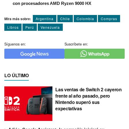
con procesadores AMD Ryzen 9000 HX
Mira más sobre:
Argentina
Chile
Colombia
Compras
Libros
Perú
Venezuela
Síguenos en:
Suscríbete en:
LO ÚLTIMO
Las ventas de Switch 2 cayeron
frente al año pasado, pero
Nintendo superó sus
expectativas