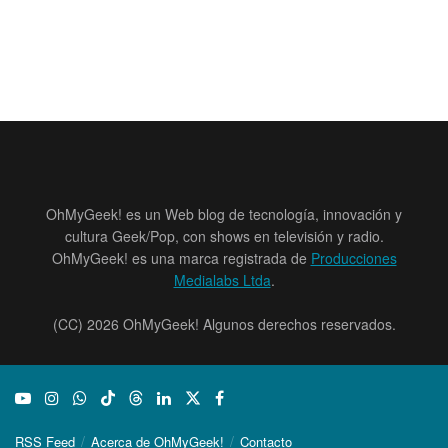
OhMyGeek! es un Web blog de tecnología, innovación y
cultura Geek/Pop, con shows en televisión y radio.
OhMyGeek! es una marca registrada de
Producciones
Medialabs Ltda
.
(CC) 2026 OhMyGeek! Algunos derechos reservados.
RSS Feed
Acerca de OhMyGeek!
Contacto