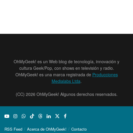
OhMyGeek! es un Web blog de tecnología, innovación y
cultura Geek/Pop, con shows en televisión y radio.
OhMyGeek! es una marca registrada de
Producciones
Medialabs Ltda
.
(CC) 2026 OhMyGeek! Algunos derechos reservados.
RSS Feed
Acerca de OhMyGeek!
Contacto