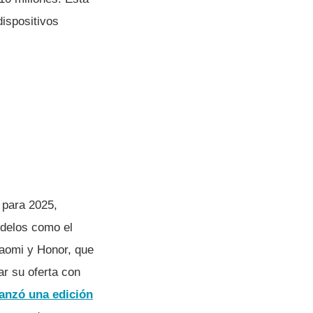
ispositivos
 para 2025,
odelos como el
iaomi y Honor, que
r su oferta con
anzó una edición