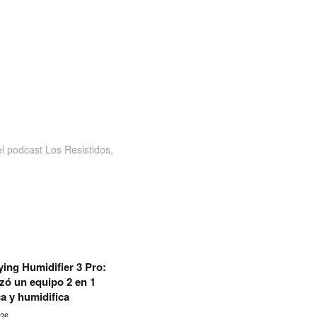
 podcast Los Resistidos,
fying Humidifier 3 Pro:
zó un equipo 2 en 1
ca y humidifica
026