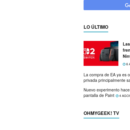
LO ÚLTIMO
Las
fre
Nin
exp
6 
La compra de EA ya es o
privada principalmente s
Nuevo experimento hace 
pantalla de Paint
4 AGO
OHMYGEEK! TV