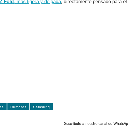
Z Fold
, más ligera y delgada
, directamente pensado para e
es
Rumores
Samsung
Suscríbete a nuestro canal de WhatsAp