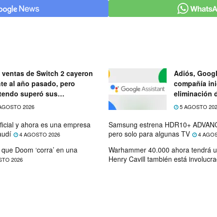
 ventas de Switch 2 cayeron
Adiós, Googl
nte al año pasado, pero
compañía ini
tendo superó sus
eliminación 
ectativas
próximo mes
AGOSTO 2026
5 AGOSTO 20
ficial y ahora es una empresa
Samsung estrena HDR10+ ADVANC
audí
pero solo para algunas TV
4 AGOSTO 2026
4 AGOS
que Doom ‘corra’ en una
Warhammer 40.000 ahora tendrá u
Henry Cavill también está involucr
STO 2026