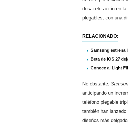
desaceleración en la
plegables, con una di
RELACIONADO:
Samsung estrena 
Beta de iOS 27 dej
Conoce al Light Fl
No obstante,
Samsun
anticipando un incre
teléfono plegable tri
también han lanzado 
diseños más delgado