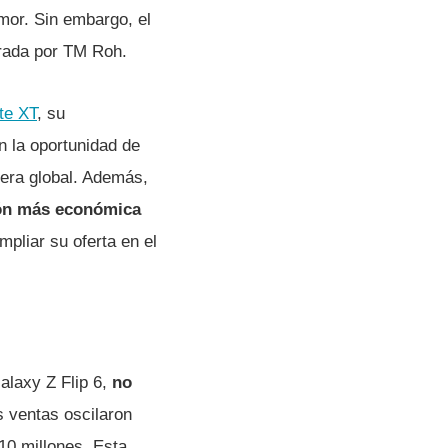
mor. Sin embargo, el
erada por TM Roh.
ate XT
, su
 la oportunidad de
nera global. Además,
ión más económica
mpliar su oferta en el
alaxy Z Flip 6,
no
 ventas oscilaron
 10 millones. Esta