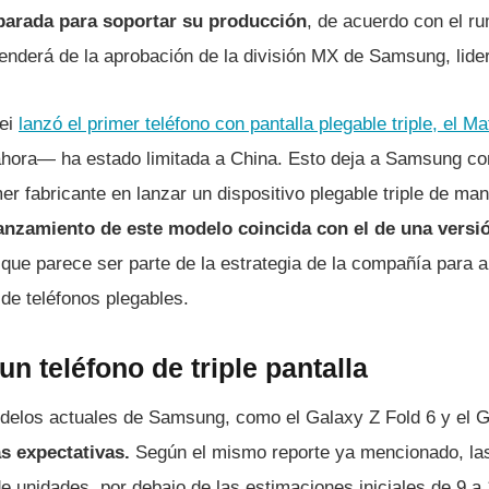
parada para soportar su producción
, de acuerdo con el ru
penderá de la aprobación de la división MX de Samsung, lid
wei
lanzó el primer teléfono con pantalla plegable triple, el M
ahora— ha estado limitada a China. Esto deja a Samsung con
mer fabricante en lanzar un dispositivo plegable triple de ma
lanzamiento de este modelo coincida con el de una vers
o que parece ser parte de la estrategia de la compañía para a
de teléfonos plegables.
n teléfono de triple pantalla
delos actuales de Samsung, como el Galaxy Z Fold 6 y el G
s expectativas.
Según el mismo reporte ya mencionado, las
de unidades, por debajo de las estimaciones iniciales de 9 a