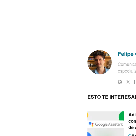
Felipe 
Comunica
especiali
ESTO TE INTERESA
Adi
com
de 
5 