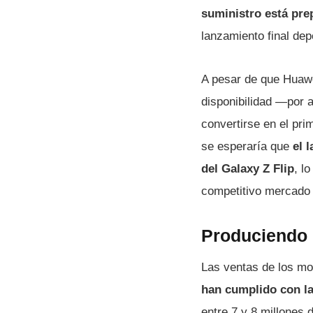
suministro está pre
lanzamiento final de
A pesar de que Hua
disponibilidad —por 
convertirse en el pri
se esperaría que
el 
del Galaxy Z Flip
, l
competitivo mercado 
Produciendo u
Las ventas de los mo
han cumplido con la
entre 7 y 8 millones 