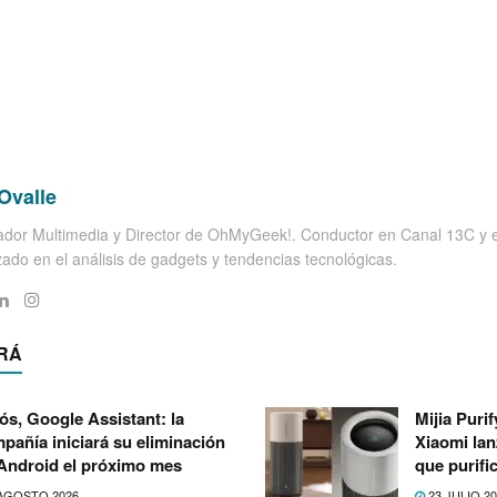
Ovalle
dor Multimedia y Director de OhMyGeek!. Conductor en Canal 13C y el
zado en el análisis de gadgets y tendencias tecnológicas.
RÁ
ós, Google Assistant: la
Mijia Puri
pañía iniciará su eliminación
Xiaomi lan
Android el próximo mes
que purifi
AGOSTO 2026
23 JULIO 2