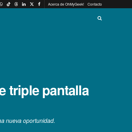
Acerca de OhMyGeek!
Contacto
triple pantalla
una nueva oportunidad.