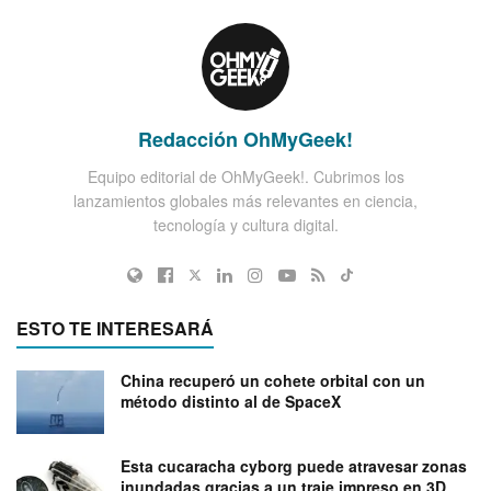
Redacción OhMyGeek!
Equipo editorial de OhMyGeek!. Cubrimos los
lanzamientos globales más relevantes en ciencia,
tecnología y cultura digital.
ESTO TE INTERESARÁ
China recuperó un cohete orbital con un
método distinto al de SpaceX
Esta cucaracha cyborg puede atravesar zonas
inundadas gracias a un traje impreso en 3D