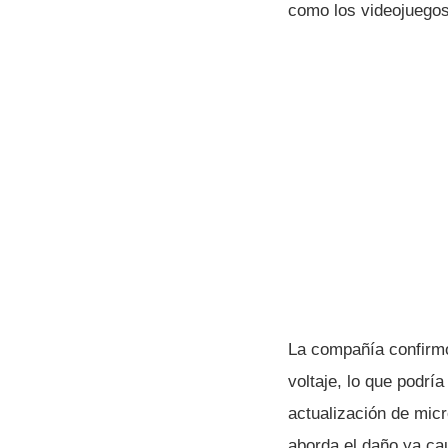
como los videojuegos
La compañía confirmó
voltaje, lo que podr
actualización de mic
aborda el daño ya ca