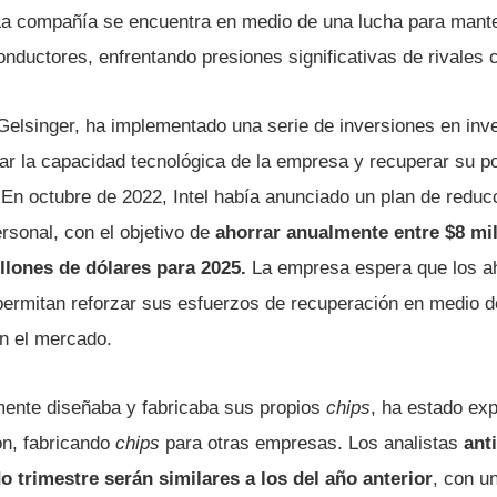
La compañía se encuentra en medio de una lucha para mant
nductores, enfrentando presiones significativas de rivale
Gelsinger, ha implementado una serie de inversiones en inv
ar la capacidad tecnológica de la empresa y recuperar su pos
En octubre de 2022, Intel había anunciado un plan de reduc
ersonal, con el objetivo de
ahorrar anualmente entre $8 mil
illones de dólares para 2025.
La empresa espera que los a
 permitan reforzar sus esfuerzos de recuperación en medio 
en el mercado.
lmente diseñaba y fabricaba sus propios
chips
, ha estado ex
ón, fabricando
chips
para otras empresas. Los analistas
ant
 trimestre serán similares a los del año anterior
, con u