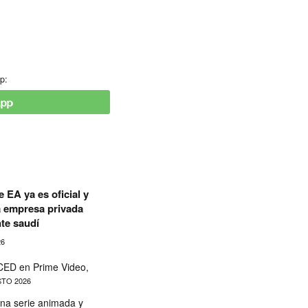
p:
 EA ya es oficial y
a empresa privada
te saudí
26
ED en Prime Video,
TO 2026
na serie animada y