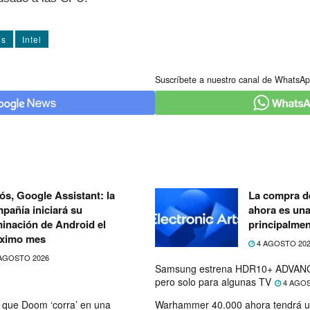
os
Intel
Suscríbete a nuestro canal de WhatsAp
ós, Google Assistant: la
La compra de
pañía iniciará su
ahora es un
minación de Android el
principalmen
ximo mes
4 AGOSTO 20
AGOSTO 2026
Samsung estrena HDR10+ ADVANC
pero solo para algunas TV
4 AGOS
que Doom ‘corra’ en una
Warhammer 40.000 ahora tendrá u