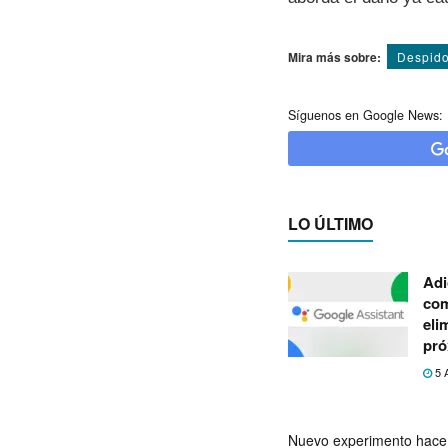
Mira más sobre:
Despid
Síguenos en Google News:
LO ÚLTIMO
Adi
com
eli
pró
5 
Nuevo experimento hace 