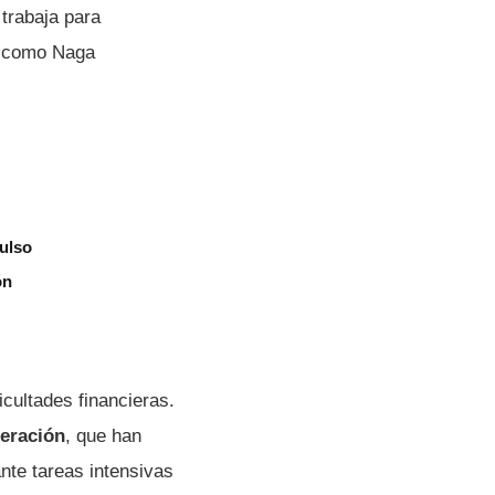
 trabaja para
a, como Naga
ulso
ón
icultades financieras.
neración
, que han
nte tareas intensivas