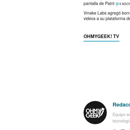
pantalla de Paint
4 AGO
Vmake Labs agregó borr
videos a su plataforma d
OHMYGEEK! TV
Redac
Equipo ed
tecnología