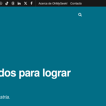
Acerca de OhMyGeek!
Contacto
dos para lograr
tria.