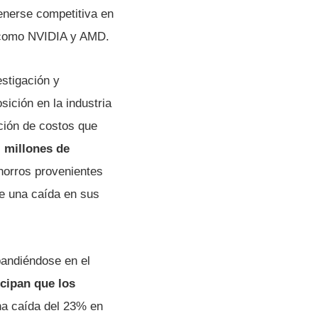
enerse competitiva en
s como NVIDIA y AMD.
estigación y
ición en la industria
ción de costos que
 millones de
horros provenientes
de una caída en sus
pandiéndose en el
icipan que los
na caída del 23% en