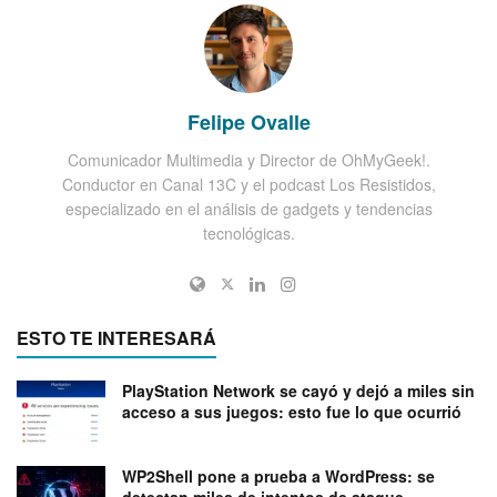
Felipe Ovalle
Comunicador Multimedia y Director de OhMyGeek!.
Conductor en Canal 13C y el podcast Los Resistidos,
especializado en el análisis de gadgets y tendencias
tecnológicas.
ESTO TE INTERESARÁ
PlayStation Network se cayó y dejó a miles sin
acceso a sus juegos: esto fue lo que ocurrió
WP2Shell pone a prueba a WordPress: se