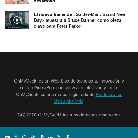
desarrollo
El nuevo tráiler de «Spider-Man: Brand New
Day» muestra a Bruce Banner como pieza
clave para Peter Parker
OhMyGeek! es un Web blog de tecnología, innovación y
cultura Geek/Pop, con shows en televisión y radio.
OhMyGeek! es una marca registrada de
Producciones
Medialabs Ltda
.
(CC) 2026 OhMyGeek! Algunos derechos reservados.