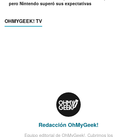
pero Nintendo superó sus expectativas
OHMYGEEK! TV
Redacción OhMyGeek!
Equipo editorial de OhMyGeek!. Cubrimos los