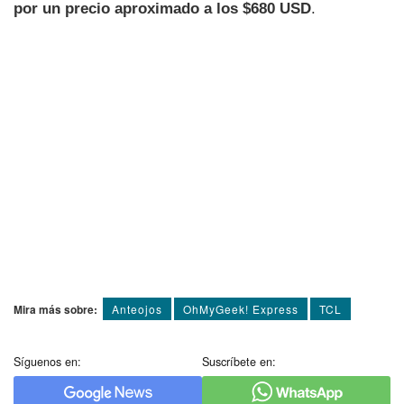
por un precio aproximado a los $680 USD
.
Mira más sobre:
Anteojos
OhMyGeek! Express
TCL
Síguenos en:
Suscríbete en: