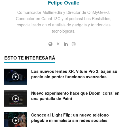
Felipe Ovalle
Comunicador Multimedia y Director de OhMyGeek!.
Conductor en Canal 13C y el podcast Los Resistidos,
especializado en el análisis de gadgets y tendencias
tecnológicas.
ESTO TE INTERESARÁ
Los nuevos lentes XR, Viture Pro 2, bajan su
precio sin perder funciones avanzadas
Nuevo experimento hace que Doom ‘corra’ en
una pantalla de Paint
Conoce al Light Flip: un nuevo teléfono
plegable minimalista sin redes sociales