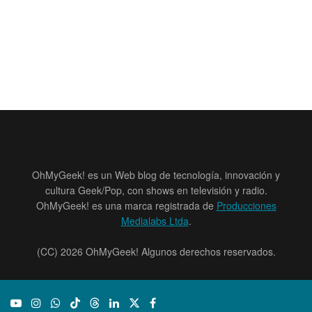
OhMyGeek! es un Web blog de tecnología, innovación y
cultura Geek/Pop, con shows en televisión y radio.
OhMyGeek! es una marca registrada de
Producciones
Medialabs Ltda
.
(CC) 2026 OhMyGeek! Algunos derechos reservados.