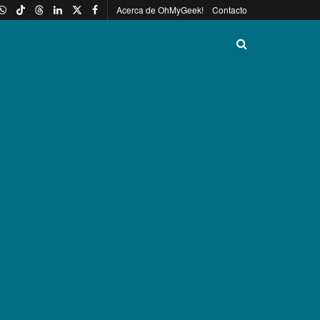
Acerca de OhMyGeek!
Contacto