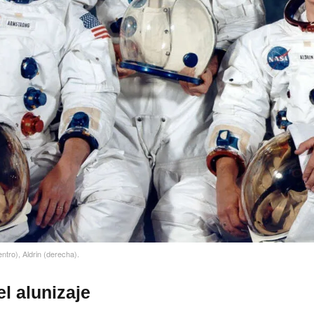
entro), Aldrin (derecha).
l alunizaje