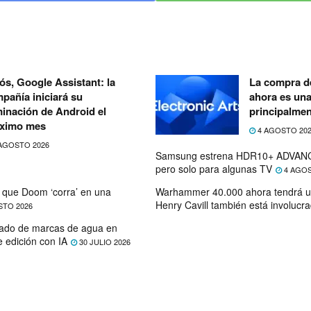
ós, Google Assistant: la
La compra de
pañía iniciará su
ahora es un
minación de Android el
principalmen
ximo mes
4 AGOSTO 20
AGOSTO 2026
Samsung estrena HDR10+ ADVANC
pero solo para algunas TV
4 AGOS
que Doom ‘corra’ en una
Warhammer 40.000 ahora tendrá u
Henry Cavill también está involucr
STO 2026
ado de marcas de agua en
e edición con IA
30 JULIO 2026