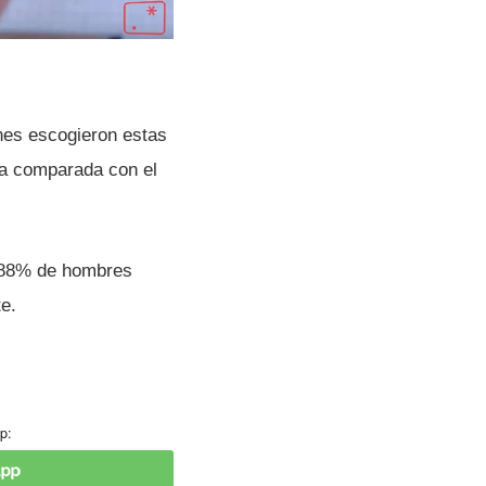
enes escogieron estas
ja comparada con el
e 88% de hombres
e.
p: