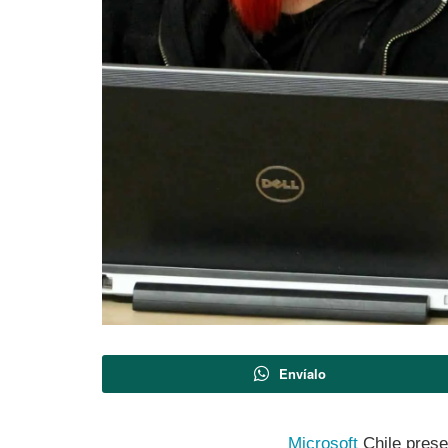
Envíalo
Microsoft
Chile prese