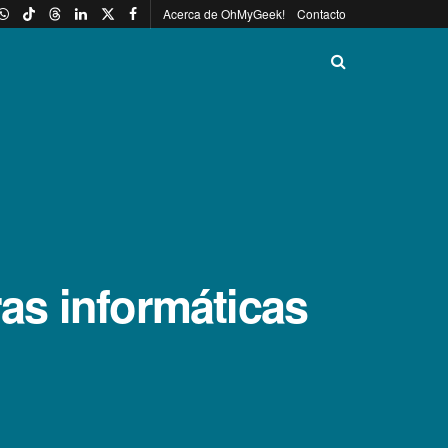
Acerca de OhMyGeek!
Contacto
ras informáticas