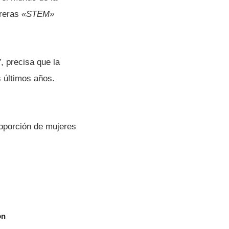
rreras
«STEM»
”
, precisa que la
 últimos años.
roporción de mujeres
ón