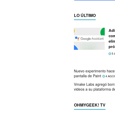
LO ÚLTIMO
Adi
com
eli
pró
5 
Nuevo experimento hace 
pantalla de Paint
4 AGO
Vmake Labs agregó borr
videos a su plataforma d
OHMYGEEK! TV