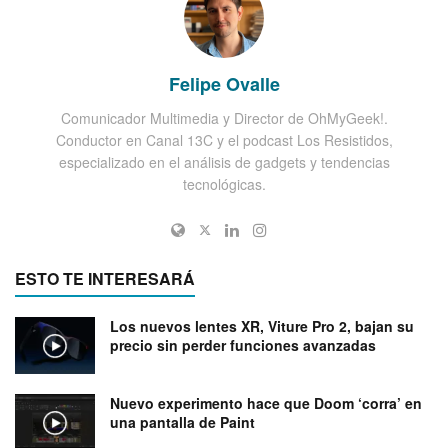
Felipe Ovalle
Comunicador Multimedia y Director de OhMyGeek!.
Conductor en Canal 13C y el podcast Los Resistidos,
especializado en el análisis de gadgets y tendencias
tecnológicas.
ESTO TE INTERESARÁ
Los nuevos lentes XR, Viture Pro 2, bajan su
precio sin perder funciones avanzadas
Nuevo experimento hace que Doom ‘corra’ en
una pantalla de Paint