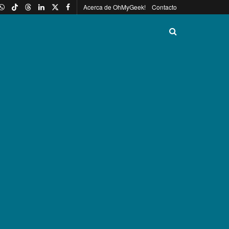
Acerca de OhMyGeek!
Contacto