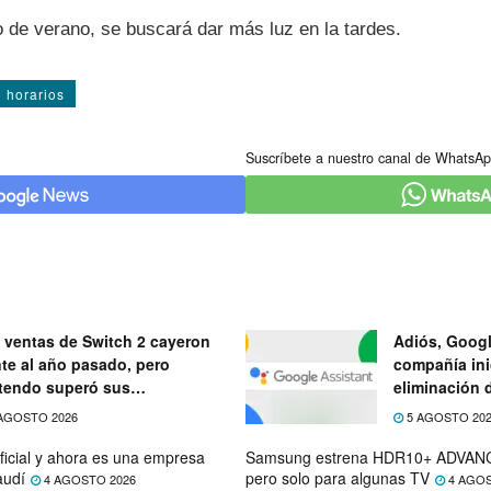
o de verano, se buscará dar más luz en la tardes.
horarios
Suscríbete a nuestro canal de WhatsAp
 ventas de Switch 2 cayeron
Adiós, Googl
nte al año pasado, pero
compañía ini
tendo superó sus
eliminación 
ectativas
próximo mes
AGOSTO 2026
5 AGOSTO 20
ficial y ahora es una empresa
Samsung estrena HDR10+ ADVANC
audí
pero solo para algunas TV
4 AGOSTO 2026
4 AGOS