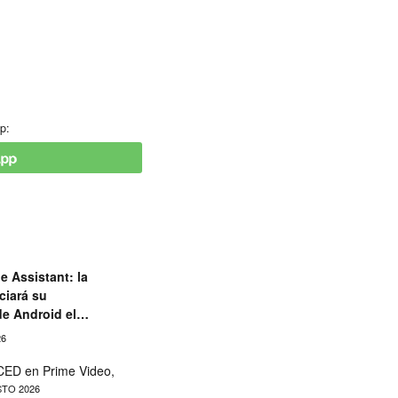
p:
e Assistant: la
ciará su
de Android el
26
ED en Prime Video,
TO 2026