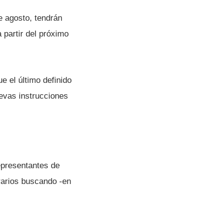
e agosto, tendrán
 partir del próximo
e el último definido
uevas instrucciones
epresentantes de
orarios buscando -en