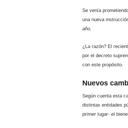
Se vení­a prometiendo
una nueva instrucció
año.
¿La razón? El recient
por el decreto suprem
con este propósito.
Nuevos cambi
Según cuenta esta ca
distintas entidades p
primer lugar- el bien