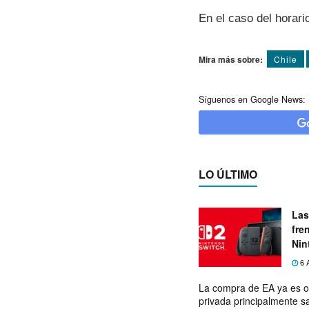
En el caso del horari
Mira más sobre:
Chile
Síguenos en Google News:
LO ÚLTIMO
Las
fre
Nin
exp
6 
La compra de EA ya es o
privada principalmente s