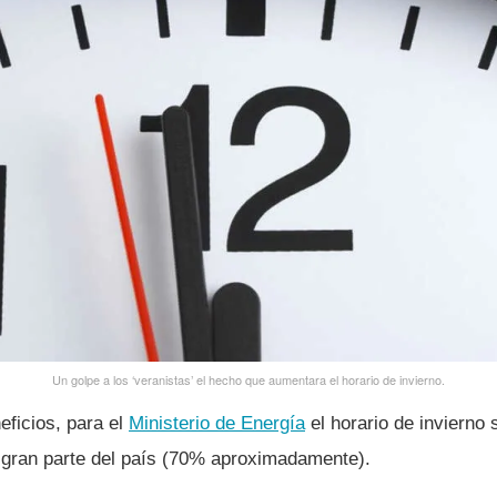
Un golpe a los ‘veranistas’ el hecho que aumentara el horario de invierno.
eficios, para el
Ministerio de Energí­a
el horario de invierno
gran parte del paí­s (70% aproximadamente).