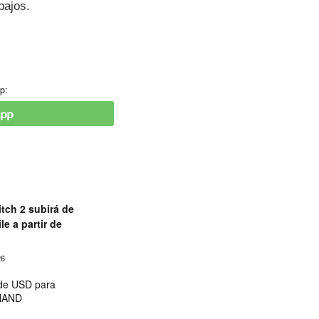
bajos.
p:
tch 2 subirá de
le a partir de
26
 de USD para
 NAND