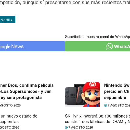
mpetición, aunque sí­ presentarse con sus más recientes tra
Netflix
Suscríbete a nuestro canal de WhatsAp
ner Bros. confirma película
Nintendo Swi
«Los Supersónicos» y Jim
precio en Chi
rey será protagonista
septiembre
AGOSTO 2026
7 AGOSTO 20
e un nuevo estado de
SK Hynix invertirá 38.100 millones
cepten las
construir dos fábricas de DRAM y
GOSTO 2026
7 AGOSTO 2026