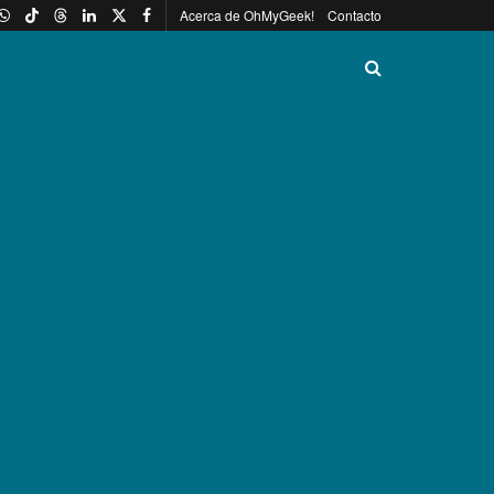
Acerca de OhMyGeek!
Contacto