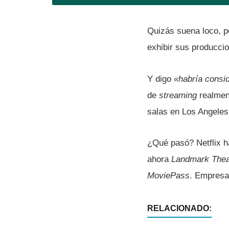
Quizás suena loco, pe
exhibir sus produccio
Y digo
«habrí­a consi
de
streaming
realmen
salas en Los Angeles
¿Qué pasó? Netflix ha
ahora
Landmark The
MoviePass
. Empresa 
RELACIONADO: