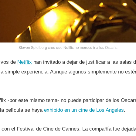
Steven Spielberg cree que Netflix no merece ir a los Oscars.
tivos de
Netflix
han invitado a dejar de justificar a las salas
la simple experiencia. Aunque algunos simplemente no est
ix -por este mismo tema- no puede participar de los Oscar
la pelí­cula se haya
exhibido en un cine de Los Angeles
.
e con el Festival de Cine de Cannes. La compañí­a fue dejad