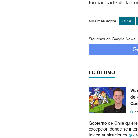
formar parte de la co
Mira más sobre:
Cine
Síguenos en Google News:
LO ÚLTIMO
War
de 
Car
7 
Gobierno de Chile quier
excepción donde se inter
telecomunicaciones
7 A