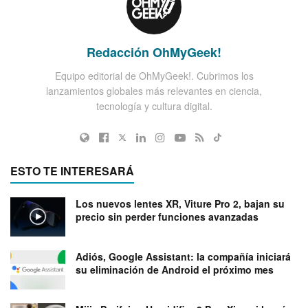
Redacción OhMyGeek!
Equipo editorial de OhMyGeek!. Cubrimos los
lanzamientos globales más relevantes en ciencia,
tecnología y cultura digital.
ESTO TE INTERESARÁ
Los nuevos lentes XR, Viture Pro 2, bajan su
precio sin perder funciones avanzadas
Adiós, Google Assistant: la compañía iniciará
su eliminación de Android el próximo mes