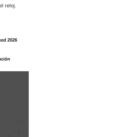
l reloj.
ked 2026
ución