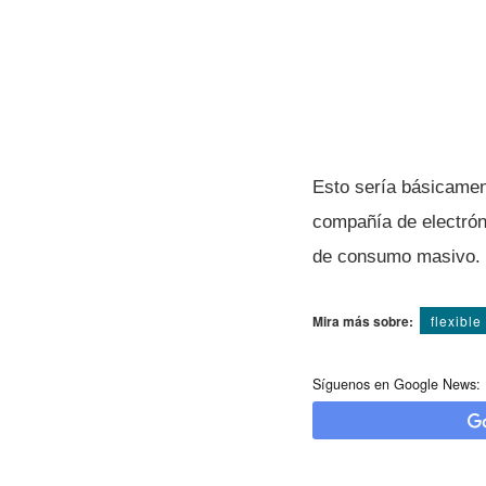
Esto serí­a básicame
compañí­a de electrón
de consumo masivo.
Mira más sobre:
flexible
Síguenos en Google News: