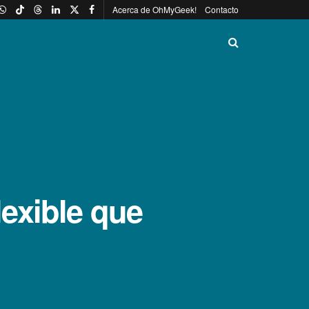
Acerca de OhMyGeek!
Contacto
lexible que