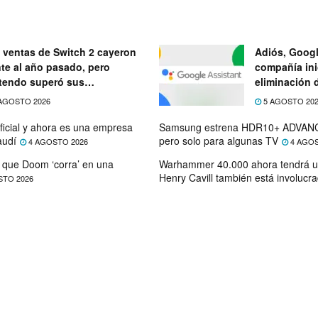
 ventas de Switch 2 cayeron
Adiós, Googl
nte al año pasado, pero
compañía ini
tendo superó sus
eliminación 
ectativas
próximo mes
AGOSTO 2026
5 AGOSTO 20
ficial y ahora es una empresa
Samsung estrena HDR10+ ADVANC
audí
pero solo para algunas TV
4 AGOSTO 2026
4 AGOS
que Doom ‘corra’ en una
Warhammer 40.000 ahora tendrá u
Henry Cavill también está involucr
STO 2026