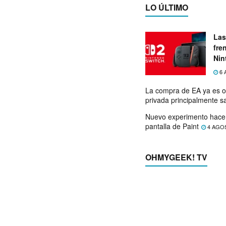
LO ÚLTIMO
Las
fre
Nin
exp
6 
La compra de EA ya es o
privada principalmente s
Nuevo experimento hace 
pantalla de Paint
4 AGO
OHMYGEEK! TV