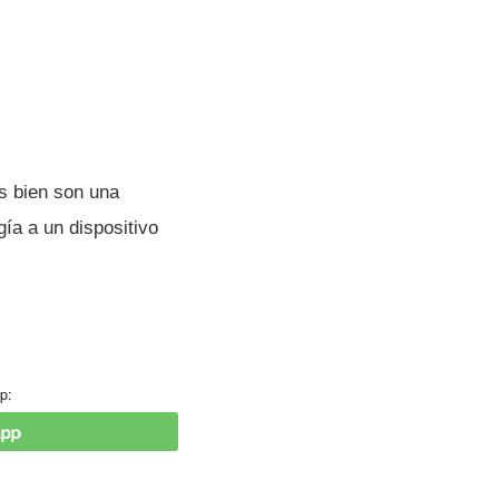
s bien son una
í­a a un dispositivo
p: