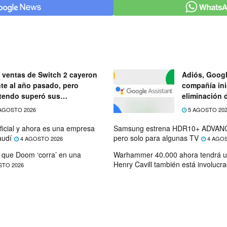
 ventas de Switch 2 cayeron
Adiós, Googl
nte al año pasado, pero
compañía ini
tendo superó sus
eliminación 
ectativas
próximo mes
AGOSTO 2026
5 AGOSTO 20
ficial y ahora es una empresa
Samsung estrena HDR10+ ADVANC
audí
pero solo para algunas TV
4 AGOSTO 2026
4 AGOS
que Doom ‘corra’ en una
Warhammer 40.000 ahora tendrá u
Henry Cavill también está involucr
STO 2026