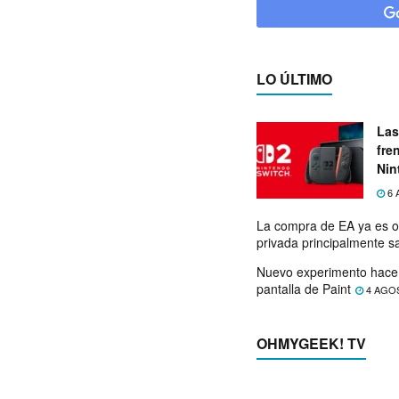
LO ÚLTIMO
Las
fre
Nin
exp
6 
La compra de EA ya es o
privada principalmente s
Nuevo experimento hace 
pantalla de Paint
4 AGO
OHMYGEEK! TV