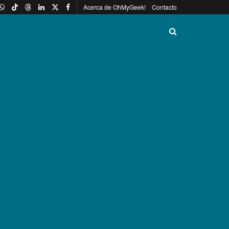
Acerca de OhMyGeek!
Contacto