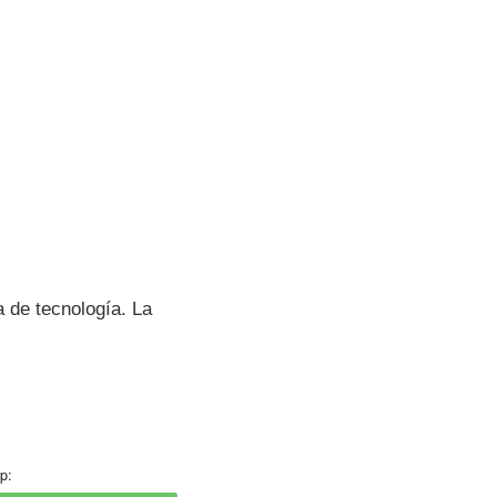
 de tecnologí­a. La
p: