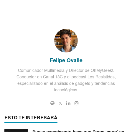
Felipe Ovalle
Comunicador Multimedia y Director de OhMyGeek!.
Conductor en Canal 13C y el podcast Los Resistidos,
especializado en el análisis de gadgets y tendencias
tecnológicas.
ESTO TE INTERESARÁ
Nuevo experimento hace que Doom ‘corra’ en