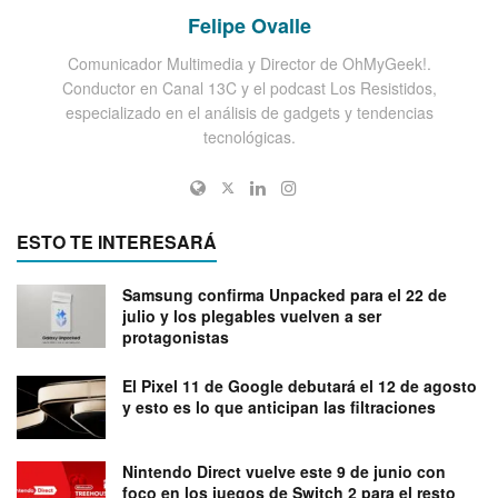
Felipe Ovalle
Comunicador Multimedia y Director de OhMyGeek!.
Conductor en Canal 13C y el podcast Los Resistidos,
especializado en el análisis de gadgets y tendencias
tecnológicas.
ESTO TE INTERESARÁ
Samsung confirma Unpacked para el 22 de
julio y los plegables vuelven a ser
protagonistas
El Pixel 11 de Google debutará el 12 de agosto
y esto es lo que anticipan las filtraciones
Nintendo Direct vuelve este 9 de junio con
foco en los juegos de Switch 2 para el resto