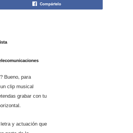
Compártelo
ista
telecomunicaciones
l? Bueno, para
 un clip musical
etendas grabar con tu
orizontal.
 letra y actuación que