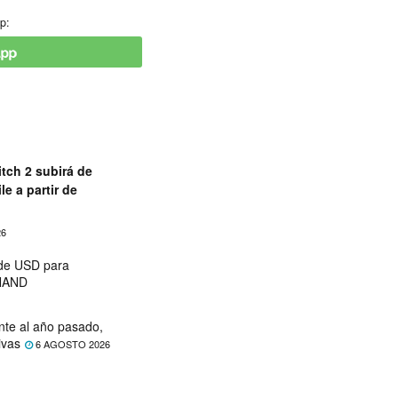
p:
tch 2 subirá de
le a partir de
26
 de USD para
 NAND
nte al año pasado,
ivas
6 AGOSTO 2026