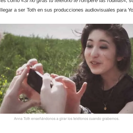
ases como «
Si no giras tu teléfono te romperé las rodillas
«, s
llegar a ser Toth en sus producciones audiovisuales para Y
Anna Toth enseñándonos a girar los teléfonos cuando grabemos.