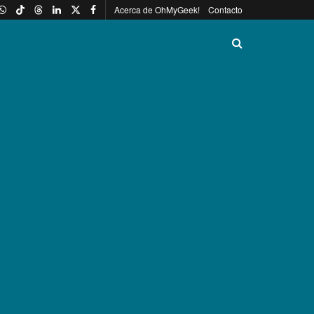
Acerca de OhMyGeek!
Contacto