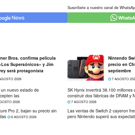
Suscríbete a nuestro canal de WhatsAp
ner Bros. confirma película
Nintendo Swi
«Los Supersónicos» y Jim
precio en Chi
rey será protagonista
septiembre
AGOSTO 2026
7 AGOSTO 20
e un nuevo estado de
SK Hynix invertirá 38.100 millones
cepten las
construir dos fábricas de DRAM y
GOSTO 2026
7 AGOSTO 2026
ure Pro 2, bajan su precio sin
Las ventas de Switch 2 cayeron fre
das
pero Nintendo superó sus expectat
6 AGOSTO 2026