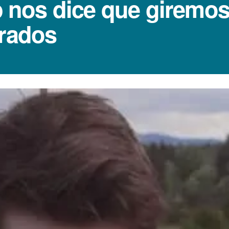
ip nos dice que giremo
grados