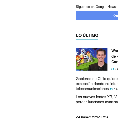
Síguenos en Google News:
LO ÚLTIMO
War
de 
Car
7 
Gobierno de Chile quier
excepción donde se inter
telecomunicaciones
7 A
Los nuevos lentes XR, Vit
perder funciones avanza
OHMYGEEK! TV