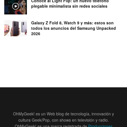
Conoce al Light Flip: un nuevo teléfono
plegable minimalista sin redes sociales
Galaxy Z Fold 8, Watch 9 y más: estos son
todos los anuncios del Samsung Unpacked
2026
OhMyGeek! es un Web blog de tecnología, innovación y
cultura Geek/Pop, con shows en televisión y radio.
OhMyGeek! es una marca registrada de
Producciones