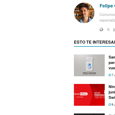
Felipe 
Comunica
especiali
ESTO TE INTERESA
Sam
par
vue
7 
Nin
jun
Swi
8 