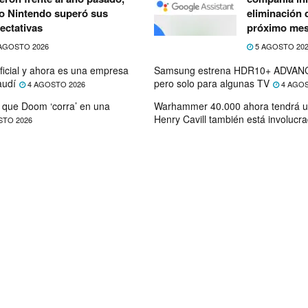
o Nintendo superó sus
eliminación 
ectativas
próximo me
AGOSTO 2026
5 AGOSTO 20
ficial y ahora es una empresa
Samsung estrena HDR10+ ADVANC
audí
pero solo para algunas TV
4 AGOSTO 2026
4 AGOS
que Doom ‘corra’ en una
Warhammer 40.000 ahora tendrá u
Henry Cavill también está involucr
STO 2026