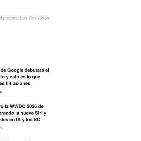
 podcast Los Resistidos,
1 de Google debutará el
to y esto es lo que
as filtraciones
26
ivo la WWDC 2026 de
rando la nueva Siri y
des en IA y los SO
26