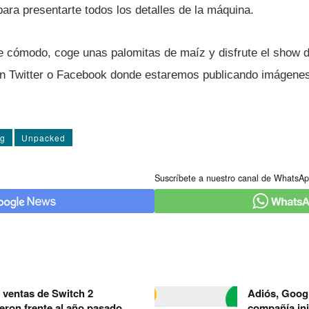
 para presentarte todos los detalles de la máquina.
te cómodo, coge unas palomitas de maí­z y disfrute el show 
en Twitter o Facebook donde estaremos publicando imágenes 
g
Unpacked
Suscríbete a nuestro canal de WhatsAp
 ventas de Switch 2
Adiós, Googl
eron frente al año pasado,
compañía ini