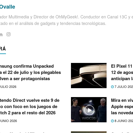
Ovalle
dor Multimedia y Director de OhMyGeek!. Conductor en Canal 13C y el
zado en el análisis de gadgets y tendencias tecnológicas.
RÁ
sung confirma Unpacked
El Pixel 1
a el 22 de julio y los plegables
12 de agos
lven a ser protagonistas
anticipan l
JULIO 2026
7 JULIO 20
tendo Direct vuelve este 9 de
Mira en v
io con foco en los juegos de
Apple espe
tch 2 para el resto del 2026
las noveda
JUNIO 2026
8 JUNIO 20