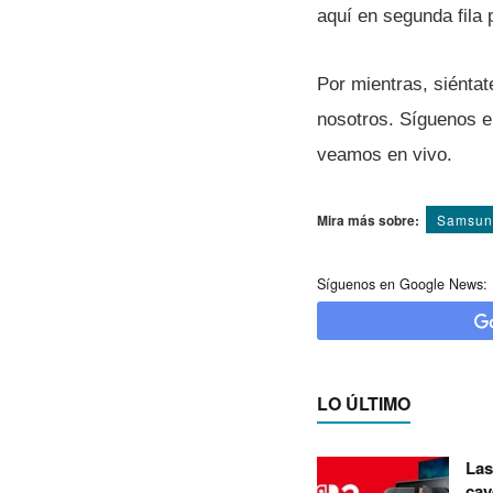
aquí­ en segunda fila
Por mientras, siénta
nosotros. Sí­guenos 
veamos en vivo.
Mira más sobre:
Samsun
Síguenos en Google News:
LO ÚLTIMO
Las
cay