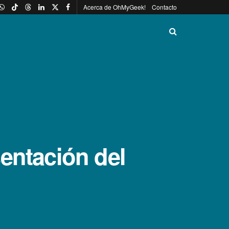
Acerca de OhMyGeek!
Contacto
entación del