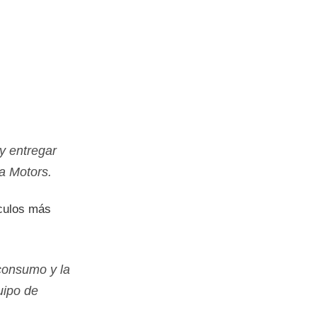
 y entregar
a Motors.
­culos más
 consumo y la
uipo de