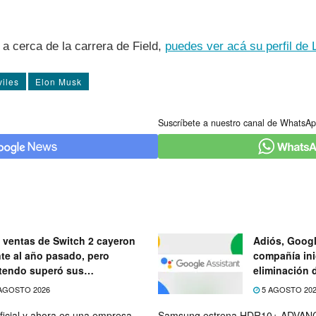
a cerca de la carrera de Field,
puedes ver acá su perfil de 
iles
Elon Musk
Suscríbete a nuestro canal de WhatsAp
 ventas de Switch 2 cayeron
Adiós, Googl
nte al año pasado, pero
compañía ini
tendo superó sus
eliminación 
ectativas
próximo mes
AGOSTO 2026
5 AGOSTO 20
ficial y ahora es una empresa
Samsung estrena HDR10+ ADVANC