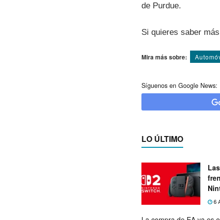
de Purdue.
Si quieres saber más 
Mira más sobre:
Automóv
Síguenos en Google News:
LO ÚLTIMO
Las
fre
Nin
exp
6 
La compra de EA ya es o