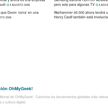
audí
pero solo para algunas TV
4 AGOSTO 2026
4 AGOS
que Doom ‘corra’ en una
Warhammer 40.000 ahora tendrá u
Henry Cavill también está involucr
STO 2026
ción OhMyGeek!
itorial de OhMyGeek!. Cubrimos los lanzamientos globales más releva
 y cultura digital.