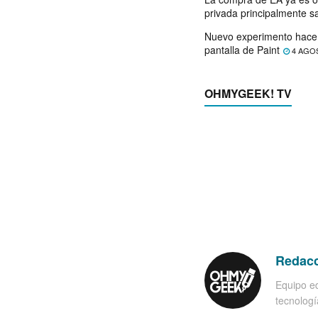
privada principalmente s
Nuevo experimento hace 
pantalla de Paint
4 AGO
OHMYGEEK! TV
Redac
Equipo ed
tecnología