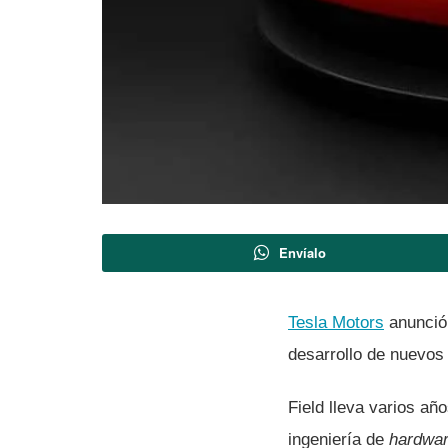
Envíalo
Tesla Motors
anunció 
desarrollo de nuevos 
Field lleva varios a
ingenierí­a de
hardwa