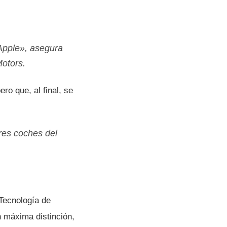
 Apple», asegura
Motors.
ro que, al final, se
res coches del
Tecnologí­a de
 máxima distinción,