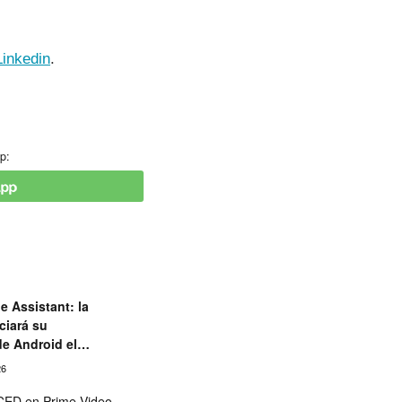
Linkedin
.
p:
e Assistant: la
ciará su
de Android el
26
ED en Prime Video,