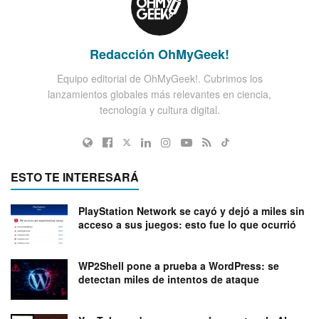
Redacción OhMyGeek!
Equipo editorial de OhMyGeek!. Cubrimos los
lanzamientos globales más relevantes en ciencia,
tecnología y cultura digital.
ESTO TE INTERESARÁ
PlayStation Network se cayó y dejó a miles sin
acceso a sus juegos: esto fue lo que ocurrió
WP2Shell pone a prueba a WordPress: se
detectan miles de intentos de ataque