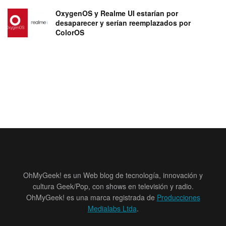
OxygenOS y Realme UI estarían por
desaparecer y serían reemplazados por
ColorOS
OhMyGeek! es un Web blog de tecnología, innovación y
cultura Geek/Pop, con shows en televisión y radio.
OhMyGeek! es una marca registrada de
Producciones
Medialabs Ltda
.