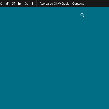
Acerca de OhMyGeek!
Contacto