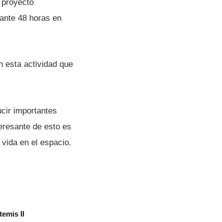
n proyecto
rante 48 horas en
 esta actividad que
ucir importantes
teresante de esto es
 vida en el espacio.
emis II