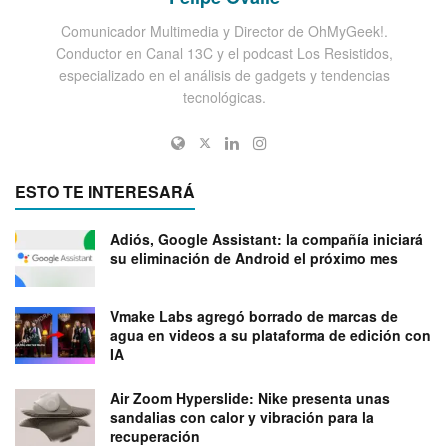
Comunicador Multimedia y Director de OhMyGeek!.
Conductor en Canal 13C y el podcast Los Resistidos,
especializado en el análisis de gadgets y tendencias
tecnológicas.
ESTO TE INTERESARÁ
Adiós, Google Assistant: la compañía iniciará
su eliminación de Android el próximo mes
Vmake Labs agregó borrado de marcas de
agua en videos a su plataforma de edición con
IA
Air Zoom Hyperslide: Nike presenta unas
sandalias con calor y vibración para la
recuperación