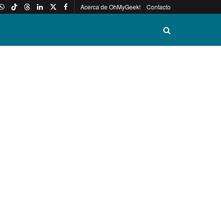
Acerca de OhMyGeek!
Contacto