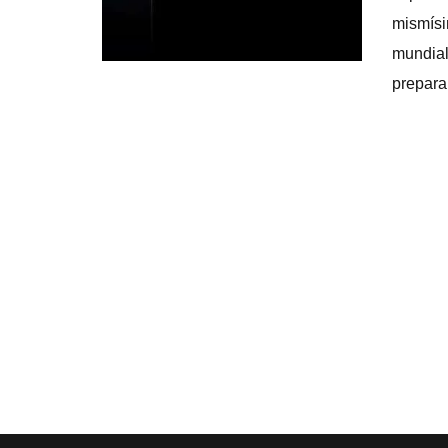
mismí­s
mundial
prepara