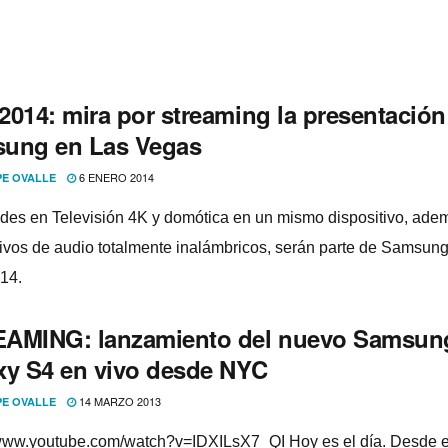
2014: mira por streaming la presentación
ung en Las Vegas
6 ENERO 2014
PE OVALLE
es en Televisión 4K y domótica en un mismo dispositivo, ade
tivos de audio totalmente inalámbricos, serán parte de Samsun
14.
AMING: lanzamiento del nuevo Samsun
xy S4 en vivo desde NYC
14 MARZO 2013
PE OVALLE
/www.youtube.com/watch?v=IDXILsX7_QI Hoy es el dí­a. Desde e