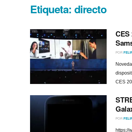
Etiqueta:
directo
CES 
Sams
POR
FELI
Novedad
disposi
CES 20
STRE
Gala
POR
FELI
https:/