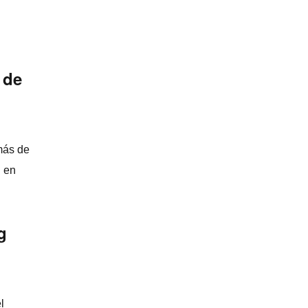
 de
más de
g en
g
l