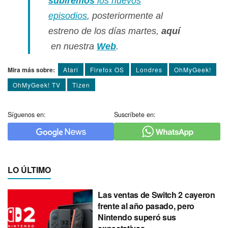
subiremos
los nuevos
episodios
, posteriormente al
estreno de los dí­as martes,
aquí­
en nuestra
Web
.
Mira más sobre:
Atari
Firefox OS
Londres
OhMyGeek!
OhMyGeek! TV
Tizen
Síguenos en:
Suscríbete en:
LO ÚLTIMO
Las ventas de Switch 2 cayeron
frente al año pasado, pero
Nintendo superó sus