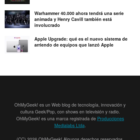
Warhammer 40.000 ahora tendrá una serie
animada y Henry Cavill también está
involucrado
Apple Upgrade: qué es el nuevo sistema de
arriendo de equipos que lanzó Apple
OhMyGeek! es un Web blog de tecnología, innovación y
cultura Geek/Pop, con shows en televisión y radio.
OhMyGeek! es una marca registrada de
Producciones
Medialabs Ltda
.
(CC) 2026 OhMyGeek! Algunos derechos reservados.