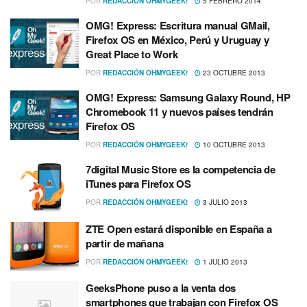
POR
REDACCIÓN OHMYGEEK!
5 FEBRERO 2014
OMG! Express: Escritura manual GMail,
Firefox OS en México, Perú y Uruguay y
Great Place to Work
POR
REDACCIÓN OHMYGEEK!
23 OCTUBRE 2013
OMG! Express: Samsung Galaxy Round, HP
Chromebook 11 y nuevos paí­ses tendrán
Firefox OS
POR
REDACCIÓN OHMYGEEK!
10 OCTUBRE 2013
7digital Music Store es la competencia de
iTunes para Firefox OS
POR
REDACCIÓN OHMYGEEK!
3 JULIO 2013
ZTE Open estará disponible en España a
partir de mañana
POR
REDACCIÓN OHMYGEEK!
1 JULIO 2013
GeeksPhone puso a la venta dos
smartphones que trabajan con Firefox OS