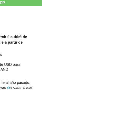
tch 2 subirá de
le a partir de
26
 de USD para
 NAND
nte al año pasado,
ivas
6 AGOSTO 2026