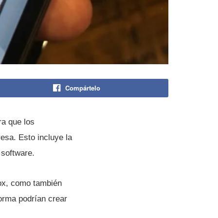
Compártelo
ra que los
esa. Esto incluye la
 software.
fox, como también
orma podrí­an crear