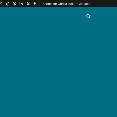
Acerca de OhMyGeek!
Contacto