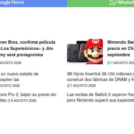
ner Bros. confirma película
Nintendo Swi
«Los Supersónicos» y Jim
precio en Chi
rey será protagonista
septiembre
AGOSTO 2026
7 AGOSTO 20
e un nuevo estado de
SK Hynix invertirá 38.100 millones
cepten las
construir dos fábricas de DRAM y
GOSTO 2026
7 AGOSTO 2026
ure Pro 2, bajan su precio sin
Las ventas de Switch 2 cayeron fre
das
pero Nintendo superó sus expectat
6 AGOSTO 2026