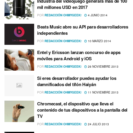
Industria del videojuego generará más de 100
mil millones USD en 2017
POR
REDACCIÓN OHMYGEEK!
4 JUNIO 2014
Beats Music abre su API para desarrolladores
independientes
POR
REDACCIÓN OHMYGEEK!
10 MARZO 2014
Entel y Ericsson lanzan concurso de apps
móviles para Android y iOS
POR
REDACCIÓN OHMYGEEK!
26 NOVIEMBRE 2013
Si eres desarrollador puedes ayudar los
damnificados del tifón Haiyán
POR
REDACCIÓN OHMYGEEK!
11 NOVIEMBRE 2013
Chromecast, el dispositivo que lleva el
contenido de tus dispositivos a la pantalla del
TV
POR
REDACCIÓN OHMYGEEK!
24 JULIO 2013