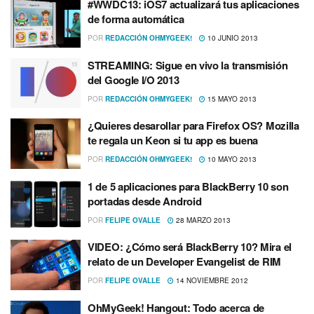
#WWDC13: iOS7 actualizará tus aplicaciones
de forma automática
POR
REDACCIÓN OHMYGEEK!
10 JUNIO 2013
STREAMING: Sigue en vivo la transmisión
del Google I/O 2013
POR
REDACCIÓN OHMYGEEK!
15 MAYO 2013
¿Quieres desarollar para Firefox OS? Mozilla
te regala un Keon si tu app es buena
POR
REDACCIÓN OHMYGEEK!
10 MAYO 2013
1 de 5 aplicaciones para BlackBerry 10 son
portadas desde Android
POR
FELIPE OVALLE
28 MARZO 2013
VIDEO: ¿Cómo será BlackBerry 10? Mira el
relato de un Developer Evangelist de RIM
POR
FELIPE OVALLE
14 NOVIEMBRE 2012
OhMyGeek! Hangout: Todo acerca de