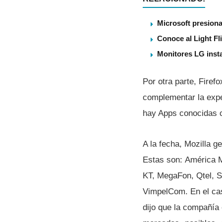
Microsoft presiona
Conoce al Light Fl
Monitores LG insta
Por otra parte, Firef
complementar la exper
hay Apps conocidas 
A la fecha, Mozilla 
Estas son: América M
KT, MegaFon, Qtel, Si
VimpelCom. En el cas
dijo que la compañí­a