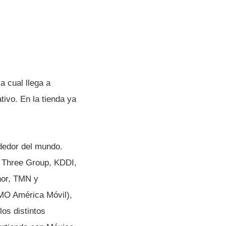
a cual llega a
ivo. En la tienda ya
dedor del mundo.
n Three Group, KDDI,
enor, TMN y
CMO América Móvil),
os distintos