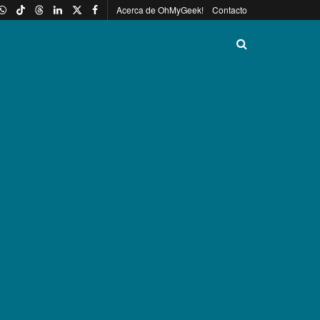
Acerca de OhMyGeek!
Contacto