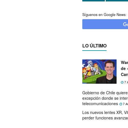
Síguenos en Google News:
LO ÚLTIMO
War
de 
Car
7 
Gobierno de Chile quier
excepción donde se inter
telecomunicaciones
7 A
Los nuevos lentes XR, Vit
perder funciones avanza