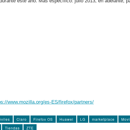
urante este año. Más especí­fico: julio 2013, en adelante, 
ps://www.mozilla.org/es-ES/firefox/partners/
viles
Claro
Firefox OS
Huawei
LG
marketplace
Movi
Tiendas
ZTE