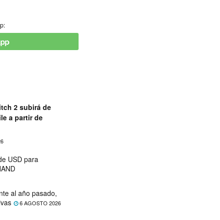
p:
tch 2 subirá de
le a partir de
26
 de USD para
 NAND
nte al año pasado,
ivas
6 AGOSTO 2026