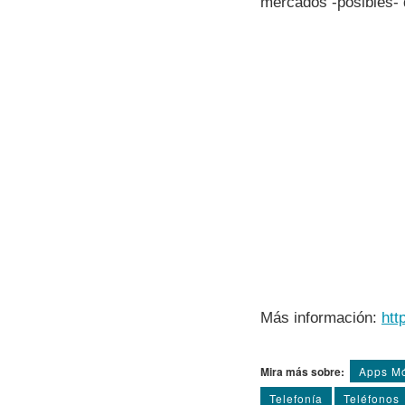
mercados -posibles- d
Más información:
htt
Mira más sobre:
Apps Mó
Telefoní­a
Teléfonos