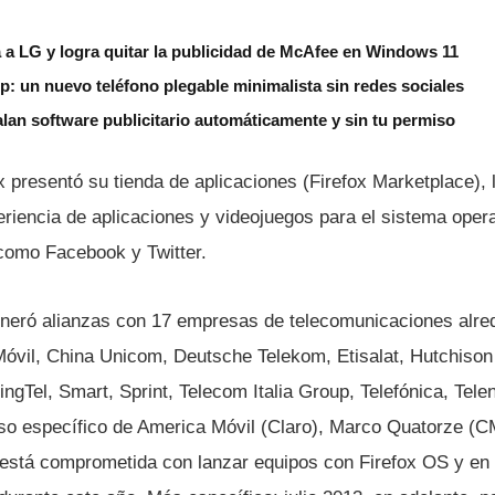
 a LG y logra quitar la publicidad de McAfee en Windows 11
ip: un nuevo teléfono plegable minimalista sin redes sociales
lan software publicitario automáticamente y sin tu permiso
ox presentó su tienda de aplicaciones (Firefox Marketplace), l
iencia de aplicaciones y videojuegos para el sistema operat
como Facebook y Twitter.
generó alianzas con 17 empresas de telecomunicaciones alre
óvil, China Unicom, Deutsche Telekom, Etisalat, Hutchiso
ngTel, Smart, Sprint, Telecom Italia Group, Telefónica, Tel
o especí­fico de America Móvil (Claro), Marco Quatorze (
 está comprometida con lanzar equipos con Firefox OS y en l