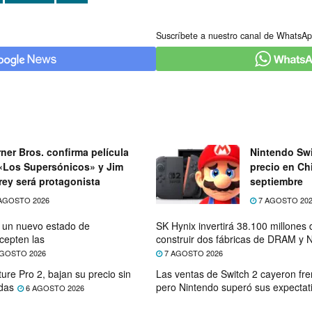
Suscríbete a nuestro canal de WhatsAp
ner Bros. confirma película
Nintendo Swi
«Los Supersónicos» y Jim
precio en Chi
rey será protagonista
septiembre
AGOSTO 2026
7 AGOSTO 20
e un nuevo estado de
SK Hynix invertirá 38.100 millones
cepten las
construir dos fábricas de DRAM y
GOSTO 2026
7 AGOSTO 2026
ure Pro 2, bajan su precio sin
Las ventas de Switch 2 cayeron fre
das
pero Nintendo superó sus expectat
6 AGOSTO 2026